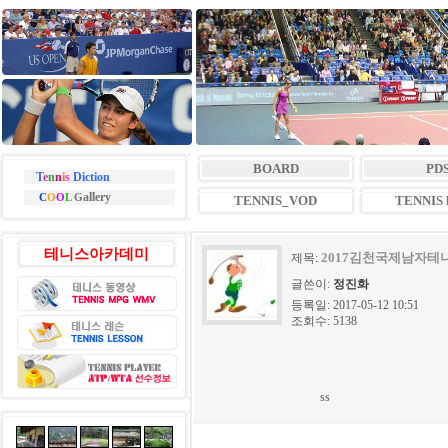
BOARD
PD
T
e
n
n
i
s
Diction
allery
C
O
O
L
G
TENNIS_VOD
TENNIS l
테니스아카데미
2017김천국제남자테
제목:
글쓴이:
정진화
등록일: 2017-05-12 10:51
조회수: 5138
ss