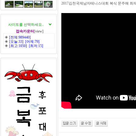
2017김천국제남자테니스대회 복식 문주해 최재
접속카운터
[view]
◈
[전체:989440]
◈
[오늘:33] [어제:79]
◈
[최고:1050] [최저:15]