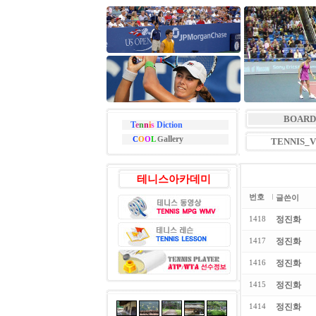
BOARD
T
e
n
n
i
s
Diction
allery
C
O
O
L
G
TENNIS_
테니스아카데미
번호
글쓴이
정진화
1418
정진화
1417
정진화
1416
정진화
1415
정진화
1414