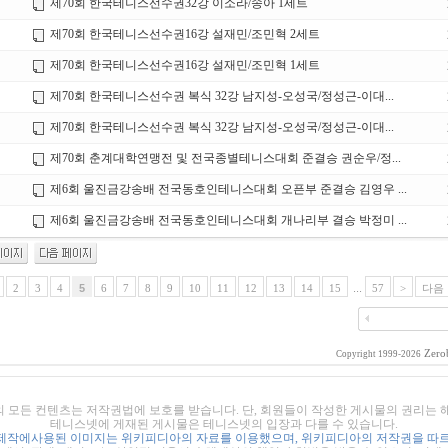
제70회 한국테니스선수권32강 이소라/송아 1세트
제70회 한국테니스선수권16강 설재민/조민혁 2세트
제70회 한국테니스선수권16강 설재민/조민혁 1세트
제70회 한국테니스선수권 복식 32강 남지성-오성국/정성근-이대...
제70회 한국테니스선수권 복식 32강 남지성-오성국/정성근-이대...
제70회 춘계대학연맹전 및 전국종별테니스대회 준결승 권순우/정...
제6회 울진금강송배 전국동호인테니스대회 오픈부 준결승 김영우 ...
제6회 울진금강송배 전국동호인테니스대회 개나리부 결승 박정미 ...
2
3
4
5
6
7
8
9
10
11
12
13
14
15
...
57
>
다음 
Zero
Copyright 1999-2026
의 모든 컨텐츠는 저작권법에 보호를 받습니다. 단, 회원들이 작성한 게시물의 권리는
테니스넷에 게재된 게시물은 테니스넷의 입장과 다를 수 있습니다.
제작에사용된 이미지는 위키피디아의 자료를 이용했으며, 위키피디아의 저작권을 따르