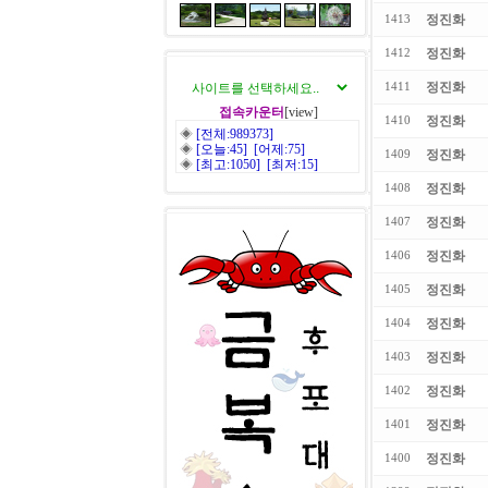
정진화
1413
정진화
1412
정진화
1411
접속카운터
[view]
정진화
1410
◈
[전체:989373]
◈
[오늘:45] [어제:75]
정진화
1409
◈
[최고:1050] [최저:15]
정진화
1408
정진화
1407
정진화
1406
정진화
1405
정진화
1404
정진화
1403
정진화
1402
정진화
1401
정진화
1400