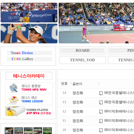
BOARD
PD
T
e
n
n
i
s
Diction
allery
C
O
O
L
G
TENNIS_VOD
TENNIS l
테니스아카데미
번호
글쓴이
08전국종별테니스
정진화
14
08전국종별테니스
정진화
13
08이덕희배테니스
정진화
12
08이덕희배테니스
정진화
11
08이덕희배테니스
정진화
10