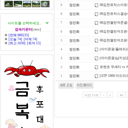
08김천퓨처스이토
정진화
9
08김천퓨처스결승
정진화
8
08김천챌린저준결
정진화
7
접속카운터
[view]
08김천챌린저조윤
정진화
6
◈
[전체:989235]
◈
[오늘:74] [어제:74]
08김천챌린저조윤
정진화
5
◈
[최고:1050] [최저:15]
(아이폰용/플래쉬
정진화
4
(아이폰용)남지성
정진화
3
로렌초 무세티 vs 카
정진화
2
[ATP 1000 마드리
정진화
1
이전 15개
<
1
...
46