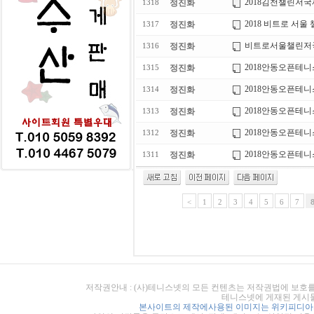
2018김천챌린저국제테
정진화
1318
2018 비트로 서울
정진화
1317
비트로서울챌린저
정진화
1316
2018안동오픈테
정진화
1315
2018안동오픈테니
정진화
1314
2018안동오픈테
정진화
1313
2018안동오픈테
정진화
1312
2018안동오픈테
정진화
1311
<
1
2
3
4
5
6
7
저작권안내 : (사)테니스넷의 모든 컨텐츠는 저작권법에 보호를
테니스넷에 게재된 게시물
본사이트의 제작에사용된 이미지는 위키피디아의