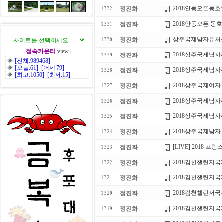
2018안동오픈동
정진화
1332
2018안동오픈 동
정진화
1331
상주국제남자퓨처스
정진화
1330
접속카운터
[view]
2018상주국제남자
정진화
1329
◈
[전체:989468]
◈
[오늘:61] [어제:79]
2018상주국제남자
정진화
1328
◈
[최고:1050] [최저:15]
2018상주국제여자퓨
정진화
1327
2018상주국제남자
정진화
1326
2018상주국제남자
정진화
1325
2018상주국제남자퓨처
정진화
1324
[LIVE] 2018 
정진화
1323
2018김천챌린저국
정진화
1322
2018김천챌린저국
정진화
1321
2018김천챌린저국
정진화
1320
2018김천챌린저국제남자
정진화
1319