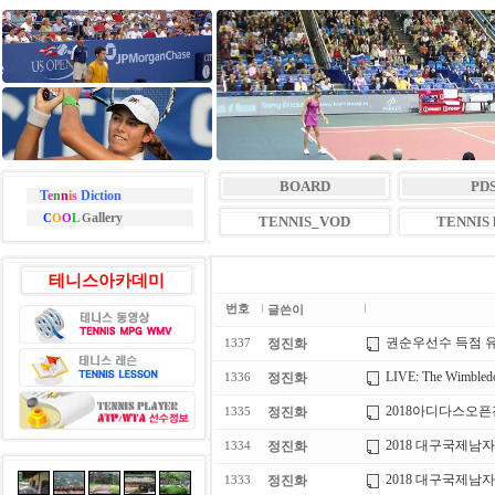
BOARD
PD
T
e
n
n
i
s
Diction
allery
C
O
O
L
G
TENNIS_VOD
TENNIS l
테니스아카데미
번호
글쓴이
권순우선수 득점 
정진화
1337
LIVE: The Wimbled
정진화
1336
2018아디다스오
정진화
1335
2018 대구국제남자
정진화
1334
2018 대구국제남자
정진화
1333