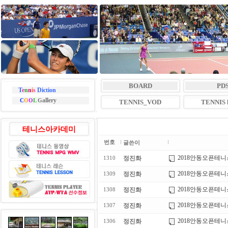
BOARD
PD
T
e
n
n
i
s
Diction
allery
C
O
O
L
G
TENNIS_VOD
TENNIS l
테니스아카데미
번호
글쓴이
2018안동오픈테
정진화
1310
2018안동오픈테
정진화
1309
2018안동오픈테
정진화
1308
2018안동오픈테
정진화
1307
2018안동오픈테
정진화
1306