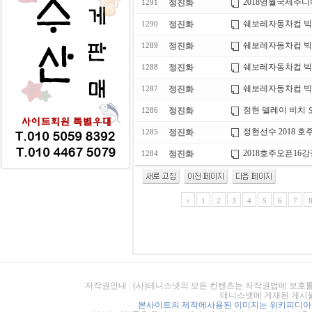
2018영월국제주
정진화
1291
쉐보레자동차컵 빅인
정진화
1290
쉐보레자동차컵 빅
정진화
1289
쉐보레자동차컵 빅인
정진화
1288
쉐보레자동차컵 빅인
정진화
1287
정현 델레이 비치 
정진화
1286
정현선수 2018 호주
정진화
1285
2018호주오픈16
정진화
1284
<
1
2
3
4
5
6
7
저작권안내 : (사)테니스넷의 모든 컨텐츠는 저작권법에 보호를
테니스넷에 게재된 게시물
본사이트의 제작에사용된 이미지는 위키피디아의