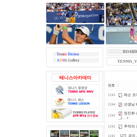
BOARD
T
e
n
n
i
s
Diction
allery
C
O
O
L
G
TENNIS_
테니스아카데미
번호
레슨 코
1245
선생님 
1244
정진화 
1243
_)...
4
추억의 
1242
공지
1241