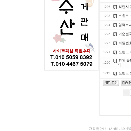
리턴시 
1226
스위트 
1225
임팩트
1224
이순전
1223
비밀번호
1222
포헨드 
1221
전위 플
1220
...
1
포핸드 
1219
1
저작권안내 : (사)테니스넷