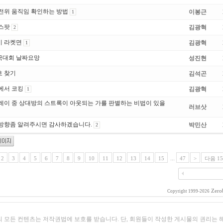
전위 움직임 확인하는 방법
이봉근
1
스팟
김광혁
2
시 라켓면
김광혁
1
국대회 날짜요망
성진현
 찾기
김석곤
에서 코킹
김광혁
1
레이 중 상대방의 스트록이 아웃되는 가를 판별하는 비법이 있을
러브삿
방향좀 알려주시면 감사하겠습니다.
박민산
2
2
3
4
5
6
7
8
9
10
11
12
13
14
15
...
47
>
다음 1
Zero
Copyright 1999-2026
의 모든 컨텐츠는 저작권법에 보호를 받습니다. 단, 회원들이 작성한 게시물의 권리는