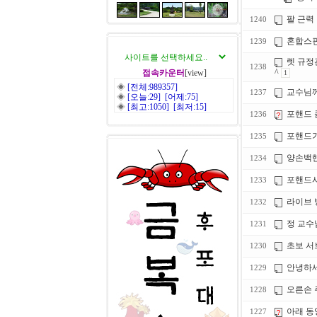
팔 근력
1240
혼합스핀
1239
렛 규정
1238
^
접속카운터
[view]
1
◈
[전체:989357]
교수님께
1237
◈
[오늘:29] [어제:75]
◈
[최고:1050] [최저:15]
포핸드 
1236
포핸드가
1235
양손백핸
1234
포핸드시
1233
라이브 
1232
정 교수
1231
초보 서
1230
안녕하
1229
오른손 
1228
아래 동
1227