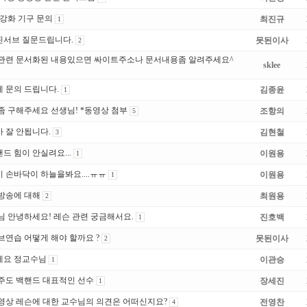
 강화 기구 문의
최진규
1
서브 질문드립니다.
못된이사
2
관련 문서화된 내용있으면 싸이트주소나 문서내용좀 알려주세요^
sklee
 문의 드립니다.
김종윤
1
좀 구해주세요 선생님! *동영상 첨부
조항의
5
 잘 안됩니다.
김현철
3
드 힘이 안실려요...
이원용
1
 손바닥이 하늘을봐요....ㅠㅠ
이원용
1
방송에 대해
최원용
2
님 안녕하세요! 레슨 관련 궁금해서요.
진호백
1
브연습 어떻게 해야 할까요 ?
못된이사
2
세요 정교수님
이관승
1
주도 백핸드 대표적인 선수
장세진
1
영상 레슨에 대한 교수님의 의견은 어떠신지요?
전영찬
4