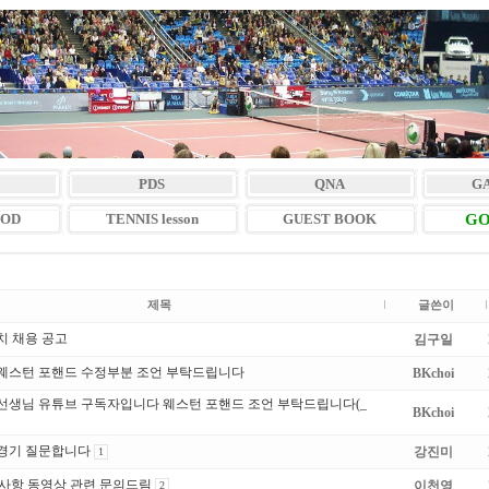
PDS
QNA
G
VOD
TENNIS lesson
GUEST BOOK
GO
제목
글쓴이
치 채용 공고
김구일
웨스턴 포핸드 수정부분 조언 부탁드립니다
BKchoi
선생님 유튜브 구독자입니다 웨스턴 포핸드 조언 부탁드립니다(_
BKchoi
경기 질문합니다
강진미
1
 사항 동영상 관련 문의드림
이천영
2