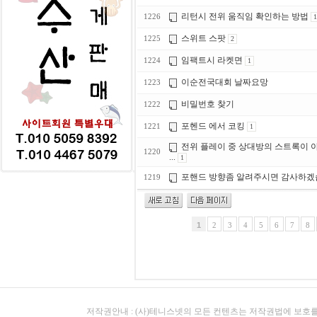
리턴시 전위 움직임 확인하는 방법
1226
1
스위트 스팟
1225
2
임팩트시 라켓면
1224
1
이순전국대회 날짜요망
1223
비밀번호 찾기
1222
포헨드 에서 코킹
1221
1
전위 플레이 중 상대방의 스트록이 
1220
...
1
포핸드 방향좀 알려주시면 감사하겠
1219
1
2
3
4
5
6
7
8
저작권안내 : (사)테니스넷의 모든 컨텐츠는 저작권법에 보호를