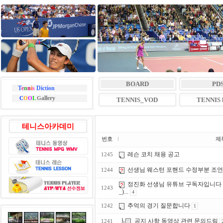
BOARD
PD
T
e
n
n
i
s
Diction
allery
C
O
O
L
G
TENNIS_VOD
TENNIS l
테니스아카데미
번호
제
레슨 코치 채용 공고
1245
선생님 웨스턴 포핸드 수정부분 조
1244
정진화 선생님 유튜브 구독자입니다 
1243
_)...
4
추억의 경기 질문합니다
1242
1
공지 사항 동영상 관련 문의드림
1241