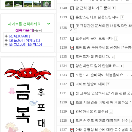
팔 근력 강화 기구 문의
1240
1
혼합스핀서브 질문드립니다.
1239
2
렛 규정관련 문서화된 내용있으면 
1238
^
접속카운터
[view]
1
◈
[전체:989681]
교수님께 문의 드립니다.
1237
1
◈
[오늘:63] [어제:211]
◈
[최고:1050] [최저:15]
포핸드 좀 구해주세요 선생님! *동영
1236
포핸드가 잘 안됩니다.
1235
3
양손백핸드 힘이 안실려요...
1234
1
포핸드시 손바닥이 하늘을봐요....ㅠ
1233
라이브 방송에 대해
1232
2
정 교수님 안녕하세요! 레슨 관련 궁
1231
초보 서브연습 어떻게 해야 할까요 ?
1230
안녕하세요 정교수님
1229
1
오른손 주도 백핸드 대표적인 선수
1228
1
아래 동영상 레슨에 대한 교수님의 
1227