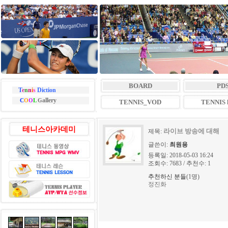
BOARD
PD
T
e
n
n
i
s
Diction
allery
C
O
O
L
G
TENNIS_VOD
TENNIS l
테니스아카데미
라이브 방송에 대해
제목:
글쓴이:
최원용
등록일: 2018-05-03 16:24
조회수: 7683 / 추천수: 1
추천하신 분들
(1명)
정진화