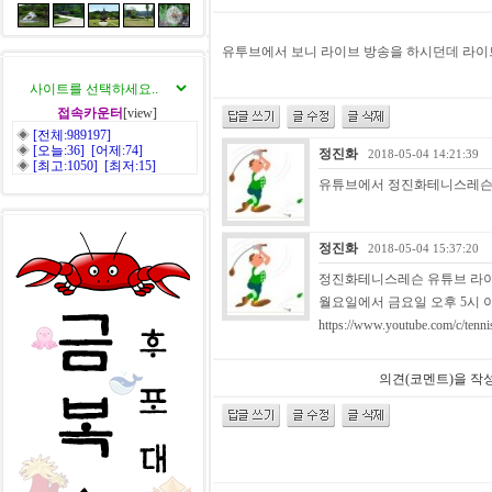
유투브에서 보니 라이브 방송을 하시던데 라이
접속카운터
[view]
◈
[전체:989197]
◈
[오늘:36] [어제:74]
정진화
2018-05-04 14:21:39
◈
[최고:1050] [최저:15]
유튜브에서 정진화테니스레슨을
정진화
2018-05-04 15:37:20
정진화테니스레슨 유튜브 라
월요일에서 금요일 오후 5시 
https://www.youtube.com/c/tennis
의견(코멘트)을 작