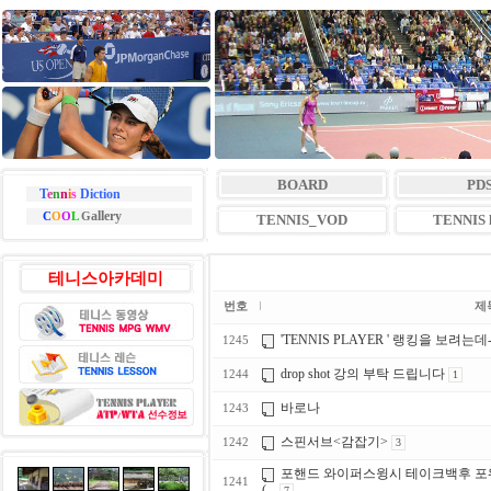
BOARD
PD
T
e
n
n
i
s
Diction
allery
C
O
O
L
G
TENNIS_VOD
TENNIS l
테니스아카데미
번호
제
'TENNIS PLAYER ' 랭킹을 보려는데--
1245
drop shot 강의 부탁 드립니다
1244
1
바로나
1243
스핀서브<감잡기>
1242
3
포핸드 와이퍼스윙시 테이크백후 
1241
(...
7