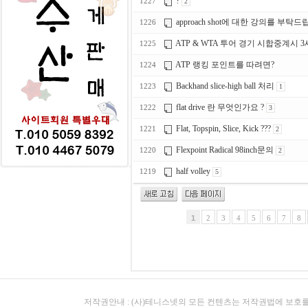
?
1227
2
approach shot에 대한 강의를 부탁
1226
ATP & WTA 투어 경기 시합중계시 3세
1225
ATP 랭킹 포인트를 따려면?
1224
Backhand slice-high ball 처리
1223
1
flat drive 란 무엇인가요 ?
1222
3
Flat, Topspin, Slice, Kick ???
1221
2
Flexpoint Radical 98inch문의
1220
2
half volley
1219
5
1
2
3
4
5
6
7
8
저작권안내 : (사)테니스넷의 모든 컨텐츠는 저작권법에 보호를