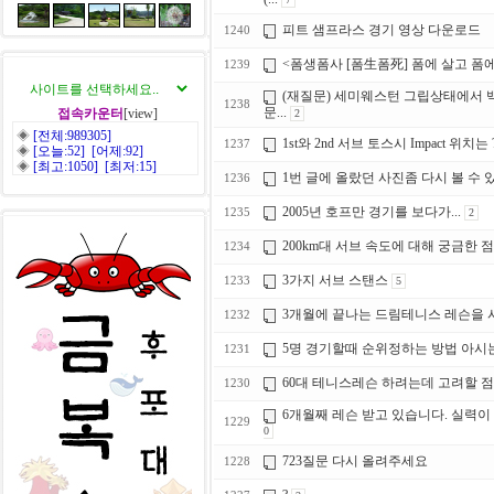
피트 샘프라스 경기 영상 다운로드
1240
<폼생폼사 [폼生폼死] 폼에 살고 폼에 
1239
(재질문) 세미웨스턴 그립상태에서 
1238
문...
접속카운터
[view]
2
◈
[전체:989305]
1st와 2nd 서브 토스시 Impact 위치는 
1237
◈
[오늘:52] [어제:92]
◈
[최고:1050] [최저:15]
1번 글에 올랐던 사진좀 다시 볼 수 
1236
2005년 호프만 경기를 보다가...
1235
2
200km대 서브 속도에 대해 궁금한 
1234
3가지 서브 스탠스
1233
5
3개월에 끝나는 드림테니스 레슨을 
1232
5명 경기할때 순위정하는 방법 아시
1231
60대 테니스레슨 하려는데 고려할 
1230
6개월째 레슨 받고 있습니다. 실력이 
1229
0
723질문 다시 올려주세요
1228