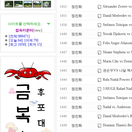
Alexander Zverev vs
정진화
1452
Daniil Medvedev vs 
정진화
1451
Stefanos Tsitsipas 
정진화
1450
접속카운터
[view]
Novak Djokovic vs 
정진화
1449
◈
[전체:989471]
◈
[오늘:64] [어제:79]
Felix Auger-Aliassi
정진화
1448
◈
[최고:1050] [최저:15]
Sloane Stephens vs 
정진화
1447
Marin Cilic vs Dom
정진화
1446
권순우VS 나달 멕
정진화
1445
Rafa Nadal Powers Pa
정진화
1444
3 HUGE Rafael Nada
정진화
1443
Stefanos Tsitsipas v
정진화
1442
Nadal vs. Anderson 
정진화
1441
Daniil Medvedev's B
정진화
1440
Dominic Thiem's Bes
정진화
1439