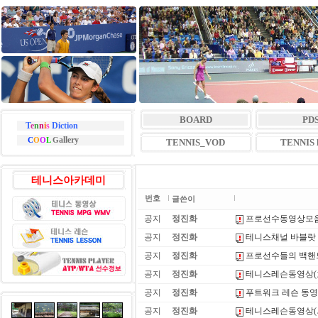
BOARD
PD
T
e
n
n
i
s
Diction
allery
C
O
O
L
G
TENNIS_VOD
TENNIS l
테니스아카데미
번호
글쓴이
공지
정진화
프로선수동영상모
공지
정진화
테니스채널 바블랏
공지
정진화
프로선수들의 백핸
공지
정진화
테니스레슨동영상(
공지
정진화
푸트워크 레슨 동
공지
정진화
테니스레슨동영상(