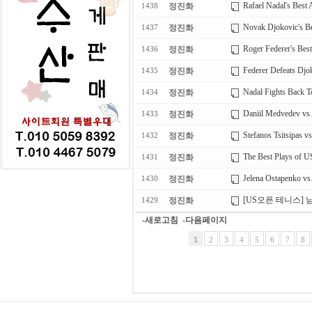
Rafael Nadal's Best
정진화
1438
Novak Djokovic's Be
정진화
1437
Roger Federer's Bes
정진화
1436
Federer Defeats Djok
정진화
1435
Nadal Fights Back To
정진화
1434
Daniil Medvedev vs 
정진화
1433
Stefanos Tsitsipas v
정진화
1432
The Best Plays of 
정진화
1431
Jelena Ostapenko vs
정진화
1430
[US오픈 테니스]
정진화
1429
-새로고침
-다음페이지
1
2
3
4
5
6
7
8