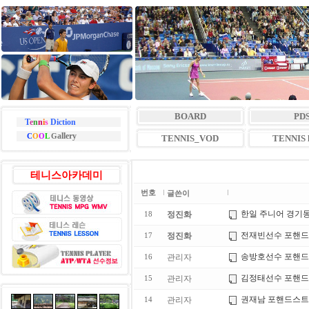
BOARD
PD
T
e
n
n
i
s
Diction
allery
C
O
O
L
G
TENNIS_VOD
TENNIS l
테니스아카데미
번호
글쓴이
한일 주니어 경기
정진화
18
전재빈선수 포핸
정진화
17
송방호선수 포핸
관리자
16
김정태선수 포핸
관리자
15
권재남 포핸드스
관리자
14