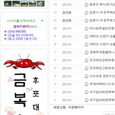
동호인 복식경기(김
관리자
13
임현수 대 문주해(
정진화
12
임현수 대 문주해 
정진화
11
접속카운터
[view]
테사랑준결승전동
관리자
10
◈
[전체:989269]
◈
[오늘:16] [어제:92]
2002년 오렌지 보
관리자
9
◈
[최고:1050] [최저:15]
2002년 오렌지 보
관리자
8
경북추계종별테니스
관리자
7
전국체전경북최종전(
관리자
6
전국체전고등부경기
관리자
5
서브초등 졍연수
관리자
4
추계대학테니스우승
관리자
3
대구일보배경북북
관리자
2
대구일보배경북북부
관리자
1
-새로고침
-이전페이지
이전 15