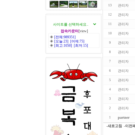
관리자
13
관리자
12
관리자
11
접속카운터
[view]
관리자
10
◈
[전체:989351]
◈
[오늘:23] [어제:75]
관리자
9
◈
[최고:1050] [최저:15]
관리자
8
관리자
7
관리자
6
관리자
5
관리자
4
관리자
3
관리자
2
partner
1
-새로고침
-이전