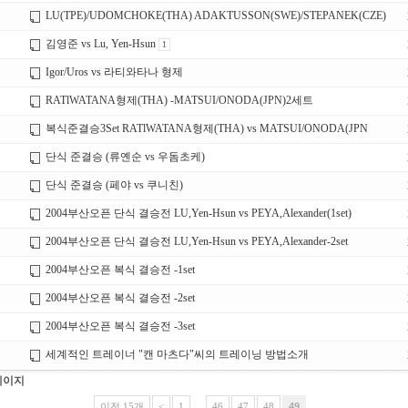
LU(TPE)/UDOMCHOKE(THA) ADAKTUSSON(SWE)/STEPANEK(CZE)
김영준 vs Lu, Yen-Hsun
1
Igor/Uros vs 라티와타나 형제
RATlWATANA형제(THA) -MATSUI/ONODA(JPN)2세트
복식준결승3Set RATlWATANA형제(THA) vs MATSUI/ONODA(JPN
단식 준결승 (류옌순 vs 우돔초케)
단식 준결승 (페야 vs 쿠니친)
2004부산오픈 단식 결승전 LU,Yen-Hsun vs PEYA,Alexander(1set)
2004부산오픈 단식 결승전 LU,Yen-Hsun vs PEYA,Alexander-2set
2004부산오픈 복식 결승전 -1set
2004부산오픈 복식 결승전 -2set
2004부산오픈 복식 결승전 -3set
세계적인 트레이너 "캔 마츠다"씨의 트레이닝 방법소개
페이지
이전 15개
<
1
...
46
47
48
49