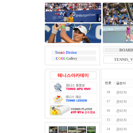
BOARD
T
e
n
n
i
s
Diction
allery
C
O
O
L
G
TENNIS_
테니스아카데미
번호
글쓴이
관리자
18
관리자
17
관리자
16
관리자
15
관리자
14