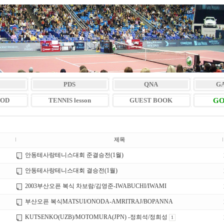
PDS
QNA
G
VOD
TENNIS lesson
GUEST BOOK
GO
제목
안동테사랑테니스대회 준결승전(1월)
안동테사랑테니스대회 결승전(1월)
2003부산오픈 복식 차보람/김영준-IWABUCHI/IWAMI
부산오픈 복식MATSUI/ONODA-AMRITRAJ/BOPANNA
KUTSENKO(UZB)/MOTOMURA(JPN) -정희석/정희성
1