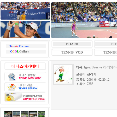
BOARD
PD
T
e
n
n
i
s
Diction
allery
C
O
O
L
G
TENNIS_VOD
TENNIS l
테니스아카데미
Igor/Uros vs 라티
제목:
글쓴이:
관리자
등록일: 2004-04-02 20:12
조회수: 7355