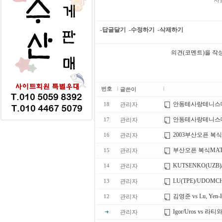
자
-답글달기
-수정하기
-삭제하기
의견(코멘트)을 작
번호
글쓴이
안동테사랑테니스대
관리자
18
안동테사랑테니스대
관리자
17
2003부산오픈 복식
관리자
16
부산오픈 복식MATSU
관리자
15
KUTSENKO(UZB
관리자
14
LU(TPE)/UDOMC
관리자
13
김영준 vs Lu, Yen-
관리자
12
Igor/Uros vs 
관리자