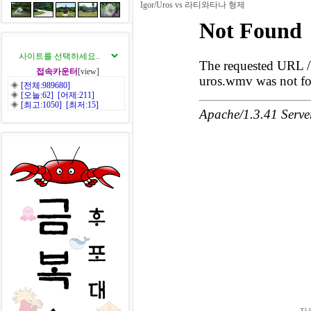
Igor/Uros vs 라티와타나 형제
접속카운터
[view]
◈
[전체:989680]
◈
[오늘:62] [어제:211]
◈
[최고:1050] [최저:15]