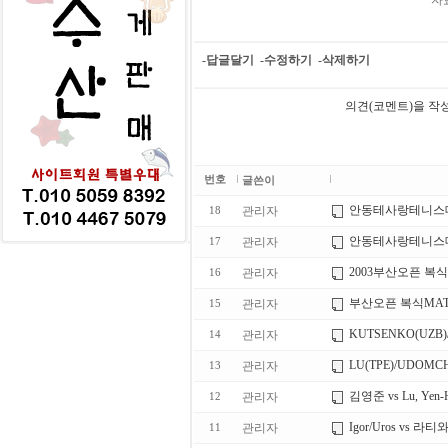
자
-답글달기
-수정하기
-삭제하기
의견(코멘트)을 작
번호
글쓴이
안동테사랑테니스대
관리자
18
안동테사랑테니스대
관리자
17
2003부산오픈 복식
관리자
16
부산오픈 복식MATSU
관리자
15
KUTSENKO(UZB
관리자
14
LU(TPE)/UDOMC
관리자
13
김영준 vs Lu, Yen-
관리자
12
Igor/Uros vs 
관리자
11