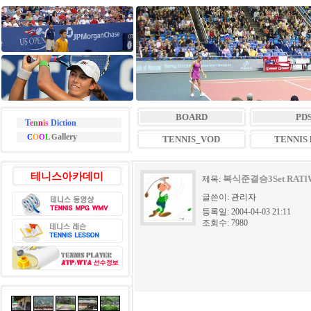
BOARD
PD
T
e
n
n
i
s
Diction
allery
C
O
O
L
G
TENNIS_VOD
TENNIS l
테니스아카데미
복식준결승3Set RATlW
제목:
글쓴이:
관리자
등록일: 2004-04-03 21:11
조회수: 7980