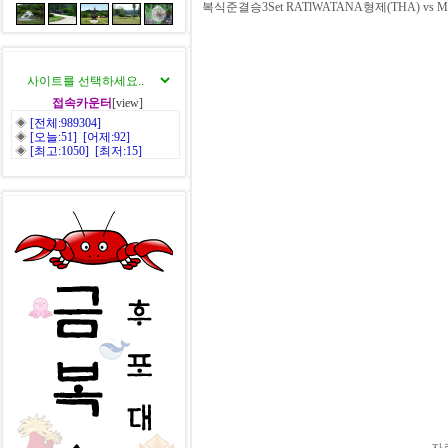
복식준결승3Set RATlWATANA형제(THA) vs MA
접속카운터
[view]
◈
[전체:989304]
◈
[오늘:51] [어제:92]
◈
[최고:1050] [최저:15]