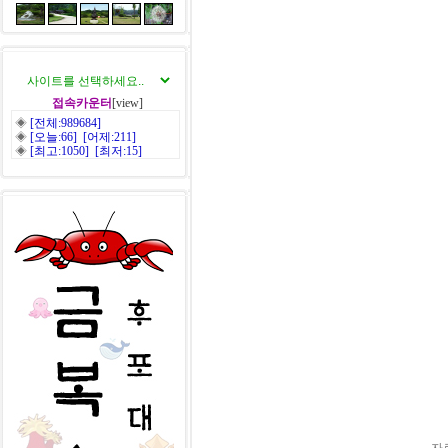
접속카운터
[view]
◈
[전체:989684]
◈
[오늘:66] [어제:211]
◈
[최고:1050] [최저:15]