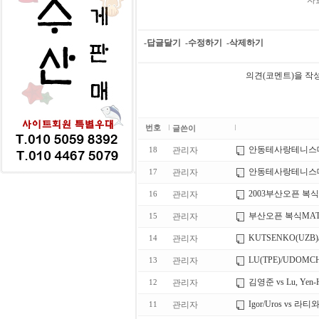
자
-답글달기
-수정하기
-삭제하기
의견(코멘트)을 작
번호
글쓴이
안동테사랑테니스대
관리자
18
안동테사랑테니스대
관리자
17
2003부산오픈 복식
관리자
16
부산오픈 복식MATSU
관리자
15
KUTSENKO(UZB
관리자
14
LU(TPE)/UDOMC
관리자
13
김영준 vs Lu, Yen-
관리자
12
Igor/Uros vs 
관리자
11