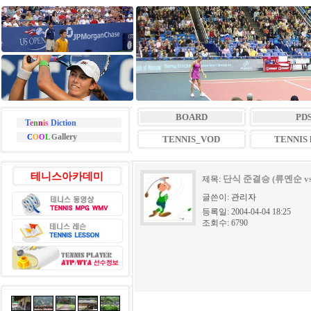
BOARD
PD
T
e
n
n
i
s
Diction
allery
C
O
O
L
G
TENNIS_VOD
TENNIS l
테니스아카데미
단식 준결승 (류옌순 v
제목:
글쓴이:
관리자
등록일: 2004-04-04 18:25
조회수: 6790