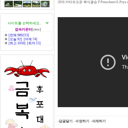
2016 카타르오픈 복식결승 P.Petzschner/A.Peya vs 
접속카운터
[view]
◈
[전체:989253]
◈
[오늘:92] [어제:74]
◈
[최고:1050] [최저:15]
-답글달기
-수정하기
-삭제하기