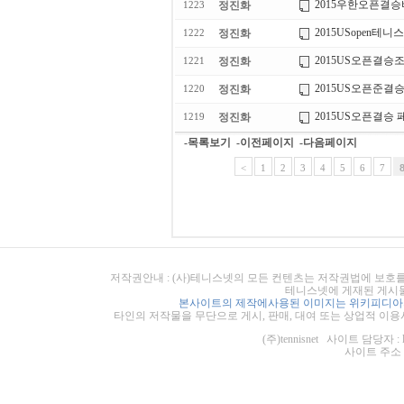
2015우한오픈결
정진화
1223
2015USopen테
정진화
1222
2015US오픈결승
정진화
1221
2015US오픈준
정진화
1220
2015US오픈결승
정진화
1219
-목록보기
-이전페이지
-다음페이지
<
1
2
3
4
5
6
7
저작권안내 : (사)테니스넷의 모든 컨텐츠는 저작권법에 보호를
테니스넷에 게재된 게시물
본사이트의 제작에사용된 이미지는 위키피디아의
타인의 저작물을 무단으로 게시, 판매, 대여 또는 상업적 이용
(주)tennisnet 사이트 담당자 : 
사이트 주소 : ht