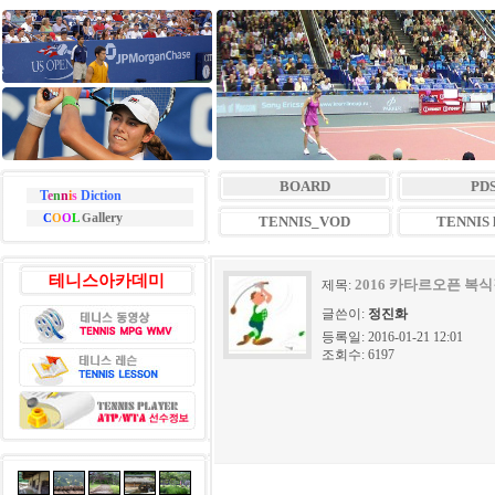
BOARD
PD
T
e
n
n
i
s
Diction
allery
C
O
O
L
G
TENNIS_VOD
TENNIS l
테니스아카데미
2016 카타르오픈 복식결승 P
제목:
글쓴이:
정진화
등록일: 2016-01-21 12:01
조회수: 6197