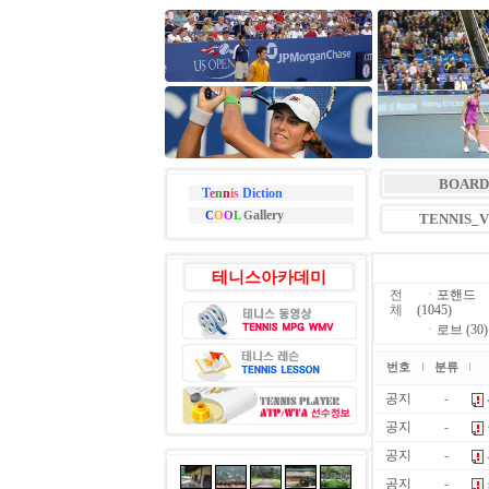
BOARD
T
e
n
n
i
s
Diction
allery
C
O
O
L
G
TENNIS_
테니스아카데미
전
ㆍ
포핸드
체
(1045)
ㆍ
로브 (30)
번호
분류
공지
-
공지
-
공지
-
공지
-