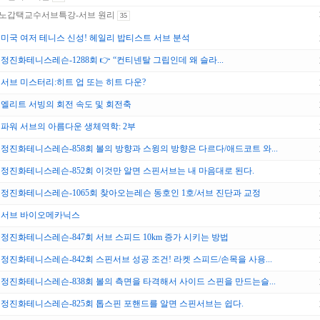
노갑택교수서브특강-서브 원리
35
미국 여저 테니스 신성! 헤일리 밥티스트 서브 분석
정진화테니스레슨-1288회 👉 “컨티넨탈 그립인데 왜 슬라...
서브 미스터리:히트 업 또는 히트 다운?
엘리트 서빙의 회전 속도 및 회전축
파워 서브의 아름다운 생체역학: 2부
정진화테니스레슨-858회 볼의 방향과 스윙의 방향은 다르다/애드코트 와...
정진화테니스레슨-852회 이것만 알면 스핀서브는 내 마음대로 된다.
정진화테니스레슨-1065회 찾아오는레슨 동호인 1호/서브 진단과 교정
서브 바이오메카닉스
정진화테니스레슨-847회 서브 스피드 10km 증가 시키는 방법
정진화테니스레슨-842회 스핀서브 성공 조건! 라켓 스피드/손목을 사용...
정진화테니스레슨-838회 볼의 측면을 타격해서 사이드 스핀을 만드는슬...
정진화테니스레슨-825회 톱스핀 포핸드를 알면 스핀서브는 쉽다.