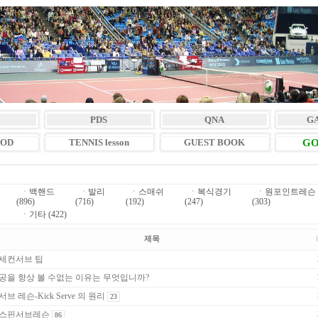
PDS
QNA
G
VOD
TENNIS lesson
GUEST BOOK
GO
ㆍ
백핸드
ㆍ
발리
ㆍ
스매쉬
ㆍ
복식경기
ㆍ
원포인트레슨
(896)
(716)
(192)
(247)
(303)
ㆍ
기타 (422)
제목
세컨서브 팁
공을 항상 볼 수없는 이유는 무엇입니까?
서브 레슨-Kick Serve 의 원리
23
스핀서브레슨
86