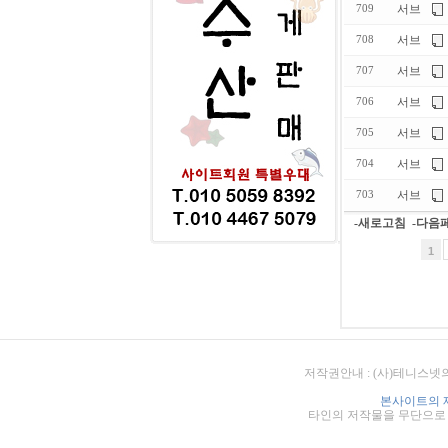
서브
709
서브
708
서브
707
서브
706
서브
705
서브
704
서브
703
-새로고침
-다음
1
저작권안내 : (사)테니스넷
본사이트의 
타인의 저작물을 무단으로 게