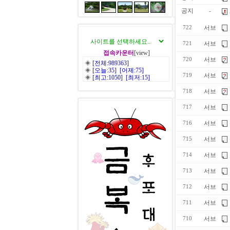
공지
-
서브
722
서브
721
접속카운터
[view]
서브
720
◈
[전체:989363]
◈
[오늘:35] [어제:75]
서브
719
◈
[최고:1050] [최저:15]
서브
718
서브
717
서브
716
서브
715
서브
714
서브
713
서브
712
서브
711
서브
710