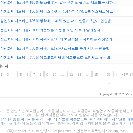
정진화테니스레슨-810회 토스를 항상 같은 위치로 올리고 서브를 구사하...
정진화테니스레슨-809회 테니스 안되는 101가지 이유/슬라이스서브에 ...
정진화테니스레슨-803회 정확하고 파워 있는 서브 만들기 3단계 연습법....
정진화테니스레슨-791회 리듬있는 스윙을 하면 서브가 달라진다.
정진화테니스레슨-782회 파워서브! 어깨 회전력을 극대화하는 라켓면과 ...
정진화테니스레슨-780회 파워서브! 라켓 스피드를 증가 시키는 연습법!
정진화테니스레슨-776회 애드코트에서 와이드코스로 스핀서브 넣는법
페이지
2
3
4
5
6
7
8
9
10
11
12
13
14
15
...
30
>
다음 1
Zero
Copyright 1999-2026
의 모든 컨텐츠는 저작권법에 보호를 받습니다. 단, 회원들이 작성한 게시물의 권리는
테니스넷에 게재된 게시물은 테니스넷의 입장과 다를 수 있습니다.
제작에사용된 이미지는 위키피디아의 자료를 이용했으며, 위키피디아의 저작권을 따르
시, 판매, 대여 또는 상업적 이용시 손해배상의 책임과 처벌을 받을 수 있으며, 이에
(주)tennisnet 사이트 담당자 : lee jong man 개인정보보호책임자 : lee jong man