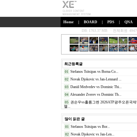
Home
|
BOARD
|
PDS
|
QNA
최근등록글
Stefanos Tsitsipas vs Borna Co...
01
Novak Djokovic vs Jan-Lennard ...
02
Daniil Medvedev vs Dominic Thi...
03
Alexander Zverev vs Dominic Th...
04
권순우vs홀름그렌 2026ATP광주오픈국
05
챌...
많이 읽은 글
Stefanos Tsitsipas vs Bor...
01
Novak Djokovic vs Jan-Len...
02