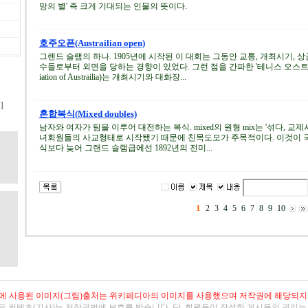
망의 별' 즉 크게 기대되는 인물의 뜻이다.
호주오픈(Austrailian open)
그랜드 슬램의 하나. 1905년에 시작된 이 대회는 그동안 교통, 개최시기,
수들로부터 외면을 당하는 경향이 있었다. 그런 점을 간파한 '테니스 오스트레일리아'(
iation of Austrailia)는 개최시기와 대화장...
기
]
혼합복식(Mixed doubles)
남자와 여자가 팀을 이루어 대전하는 복식. mixed의 원형 mix는 '섞다, 교
녀회원들의 사교형태로 시작됐기 때문에 친목도모가 주목적이다. 이것이 국
식보다 늦어 그랜드 슬램급에선 1892년의 전미...
1
2
3
4
5
6
7
8
9
10
에 사용된 이미지(그림)출처는
위키페디아
의 이미지를 사용했으며 저작
권
에 해당되지
든 컨텐츠(기사)는 저작권법에 보호를 받습니다. 단, 회원들이 작성한 게시물의 권리는