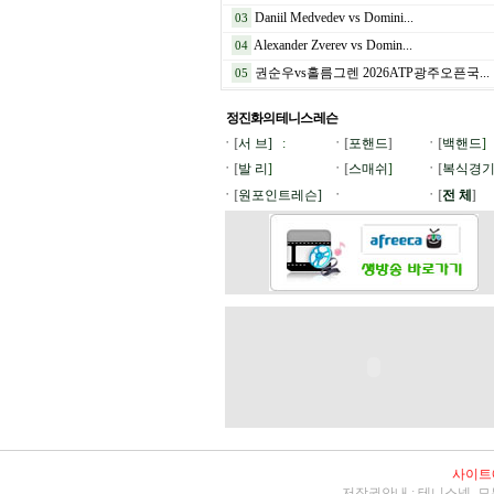
Daniil Medvedev vs Domini...
03
Alexander Zverev vs Domin...
04
권순우vs홀름그렌 2026ATP광주오픈국...
05
정진화의 테니스
레슨
ㆍ[
서 브]
:
ㆍ[
포핸드
]
ㆍ[
백핸드
]
ㆍ[
발 리
]
ㆍ[
스매쉬
]
ㆍ[
복식경
ㆍ[
원포인트레슨]
ㆍ
ㆍ[
전 체
]
사이트
저작권안내 : 테니스넷 모