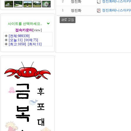
정진화테니스아카데미
정진화
2
정진화테니스아카데
정진화
1
접속카운터
[view]
◈
[전체:989339]
◈
[오늘:11] [어제:75]
◈
[최고:1050] [최저:11]