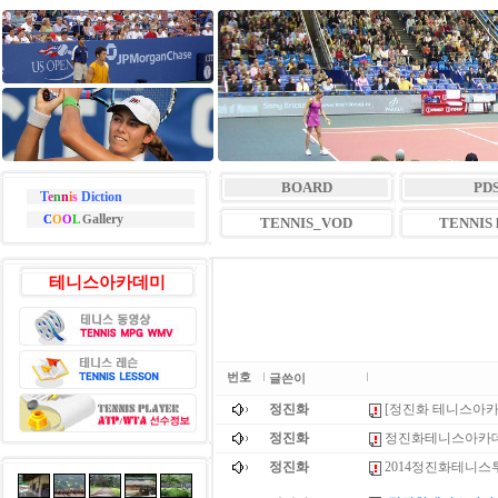
BOARD
PD
T
e
n
n
i
s
Diction
allery
C
O
O
L
G
TENNIS_VOD
TENNIS l
테니스아카데미
번호
글쓴이
정진화
[정진화 테니스아카
정진화
정진화테니스아카데
정진화
2014정진화테니스