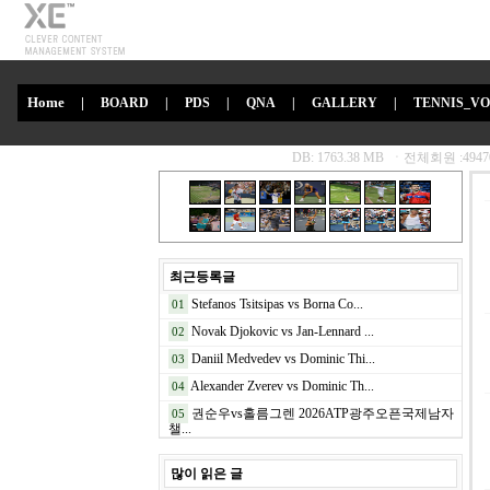
Home
|
BOARD
|
PDS
|
QNA
|
GALLERY
|
TENNIS_V
최근등록글
Stefanos Tsitsipas vs Borna Co...
01
Novak Djokovic vs Jan-Lennard ...
02
Daniil Medvedev vs Dominic Thi...
03
Alexander Zverev vs Dominic Th...
04
권순우vs홀름그렌 2026ATP광주오픈국제남자
05
챌...
많이 읽은 글