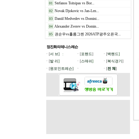
Stefanos Tsitsipas vs Bor...
01
Novak Djokovic vs Jan-Len...
02
Daniil Medvedev vs Domini...
03
Alexander Zverev vs Domin...
04
권순우vs홀름그렌 2026ATP광주오픈국...
05
정진화의 테니스
레슨
ㆍ[
서 브]
:
ㆍ[
포핸드
]
ㆍ[
백핸드
]
ㆍ[
발 리
]
ㆍ[
스매쉬
]
ㆍ[
복식경기
]
ㆍ[
원포인트레슨]
ㆍ
ㆍ[
전 체
]